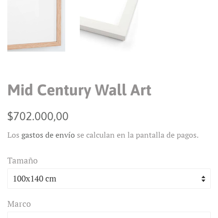
Mid Century Wall Art
Precio
Precio
$702.000,00
habitual
de
Los
gastos de envío
se calculan en la pantalla de pagos.
venta
Tamaño
Marco