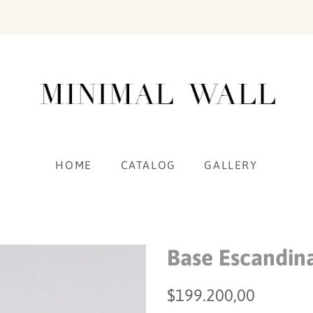
HOME
CATALOG
GALLERY
Base Escandina
Precio
Precio
$199.200,00
habitual
de