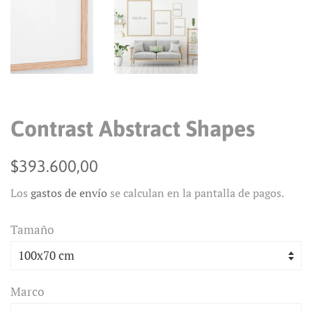
Contrast Abstract Shapes
Precio
Precio
$393.600,00
habitual
de
Los
gastos de envío
se calculan en la pantalla de pagos.
venta
Tamaño
Marco