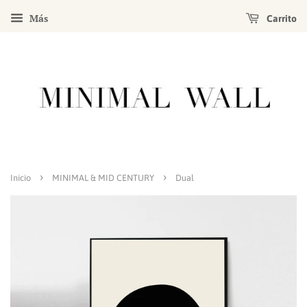
Más
Carrito
›
›
Inicio
MINIMAL & MID CENTURY
Dual