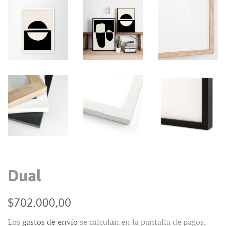
Dual
Precio
Precio
$702.000,00
habitual
de
Los
gastos de envío
se calculan en la pantalla de pagos.