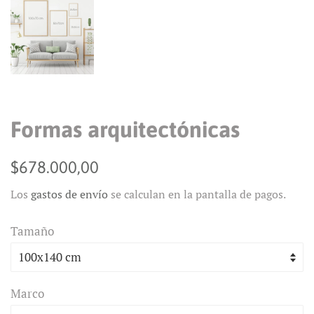
Formas arquitectónicas
Precio
Precio
$678.000,00
habitual
de
Los
gastos de envío
se calculan en la pantalla de pagos.
venta
Tamaño
Marco