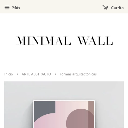
Más
Carrito
›
›
Inicio
ARTE ABSTRACTO
Formas arquitectónicas