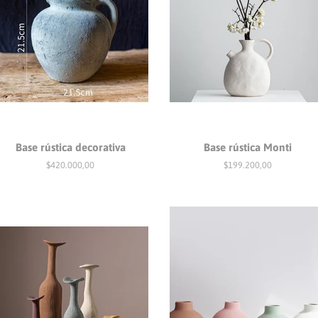
Base rústica decorativa
Base rústica Monti
Precio
$420.000,00
Precio
$199.200,00
habitual
habitual