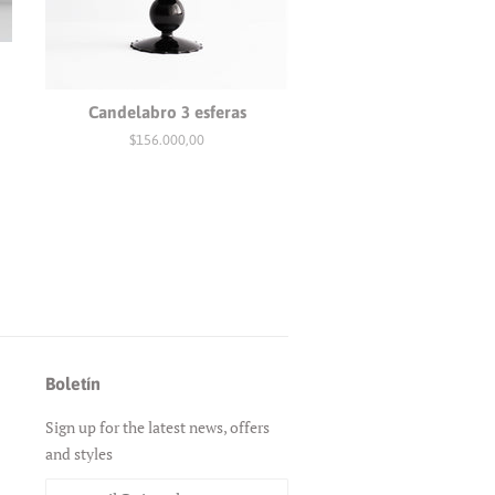
Candelabro 3 esferas
Precio
$156.000,00
habitual
Boletín
Sign up for the latest news, offers
and styles