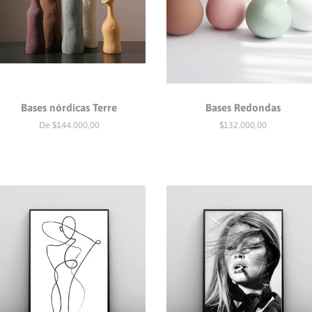
Bases nórdicas Terre
Bases Redondas
De $144.000,00
Precio
$132.000,00
habitual