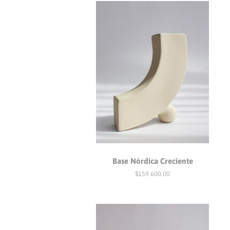
Base Nórdica Creciente
Precio
$159.600,00
habitual