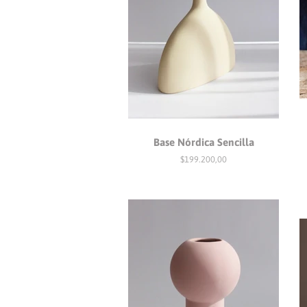
Base Nórdica Sencilla
Precio
$199.200,00
habitual