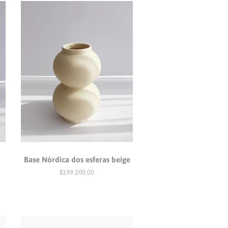
Base Nórdica dos esferas beige
Precio
$199.200,00
habitual