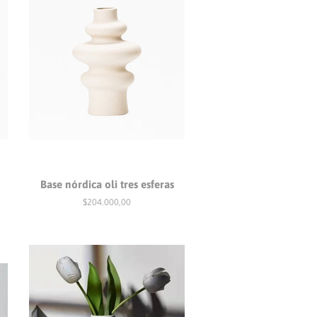
Base nórdica oli tres esferas
Precio
$204.000,00
habitual