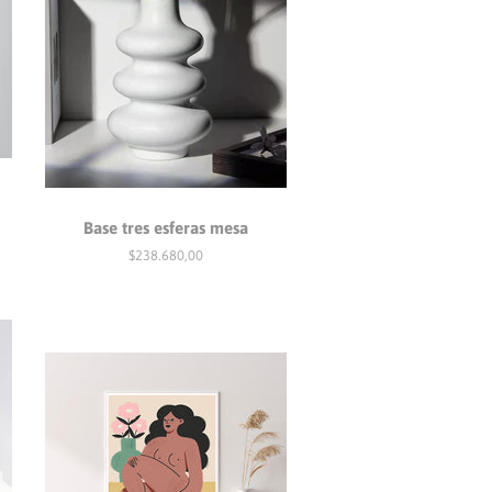
Base tres esferas mesa
Precio
$238.680,00
habitual