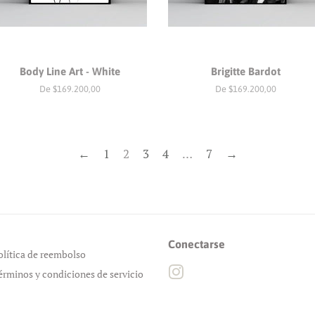
Body Line Art - White
Brigitte Bardot
De $169.200,00
De $169.200,00
←
1
2
3
4
…
7
→
Conectarse
olítica de reembolso
Instagram
érminos y condiciones de servicio