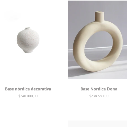
Base nórdica decorativa
Base Nordica Dona
Precio
$240.000,00
Precio
$238.680,00
habitual
habitual