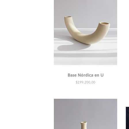
Base Nórdica en U
Precio
$199.200,00
habitual