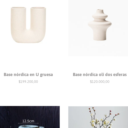
Base nórdica en U gruesa
Base nórdica oli dos esferas
Precio
$199.200,00
Precio
$120.000,00
habitual
habitual